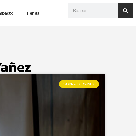
Impacto
Tienda
Yañez
GONZALO YAÑEZ