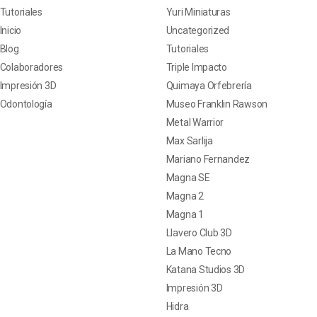
Tutoriales
Yuri Miniaturas
Inicio
Uncategorized
Blog
Tutoriales
Colaboradores
Triple Impacto
Impresión 3D
Quimaya Orfebrería
Odontología
Museo Franklin Rawson
Metal Warrior
Max Sarlija
Mariano Fernandez
Magna SE
Magna 2
Magna 1
Llavero Club 3D
La Mano Tecno
Katana Studios 3D
Impresión 3D
Hidra