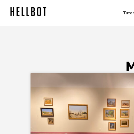
Tutor
M