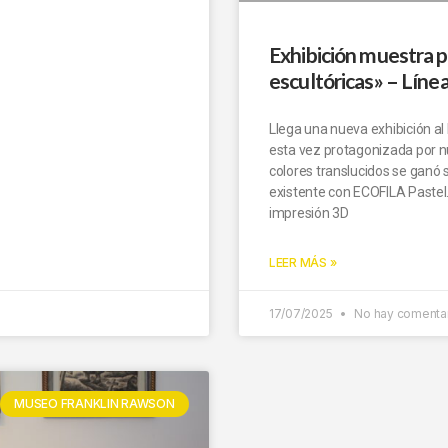
Exhibición muestra p
escultóricas» – Línea
Llega una nueva exhibición al
esta vez protagonizada por nue
colores translucidos se ganó
existente con ECOFILA Pastel
impresión 3D
LEER MÁS »
17/07/2025
No hay comenta
MUSEO FRANKLIN RAWSON