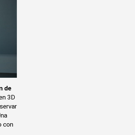
ón de
 en 3D
eservar
Una
o con