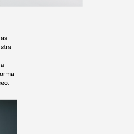
las
stra
la
forma
seo.