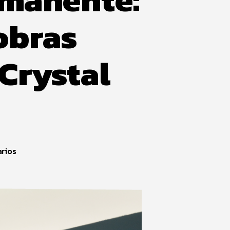
obras
 Crystal
rios