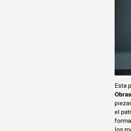
Esta 
Obras
piezas
el pat
forma 
los m