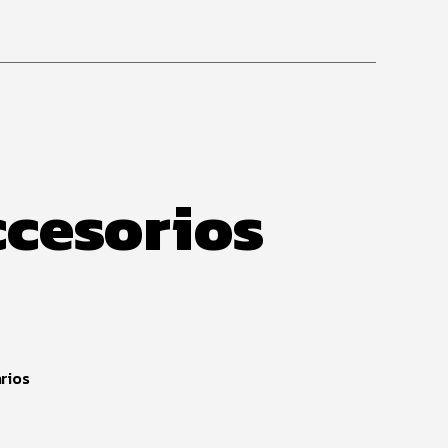
ccesorios
rios