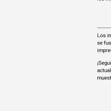
Los in
se fus
impre
¡Segu
actual
muest