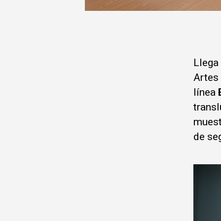
Llega
Artes
línea
trans
muest
de se