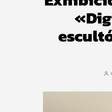
«Dig
escultó