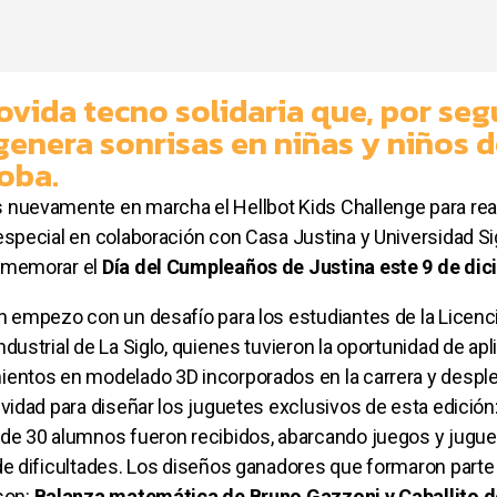
ovida tecno solidaria que, por se
genera sonrisas en niñas y niños 
oba.
nuevamente en marcha el Hellbot Kids Challenge para real
especial en colaboración con
Casa Justina
y
Universidad Si
memorar el
Día del Cumpleaños de Justina este 9 de dic
n empezo con un desafío para los estudiantes de la Licenc
ndustrial de La Siglo, quienes tuvieron la oportunidad de apl
entos en modelado 3D incorporados en la carrera y desple
ividad para diseñar los juguetes exclusivos de esta edición
de 30 alumnos fueron recibidos, abarcando juegos y jugue
de dificultades. Los diseños ganadores que formaron parte
son:
Balanza matemática de Bruno Gazzoni y Caballito d