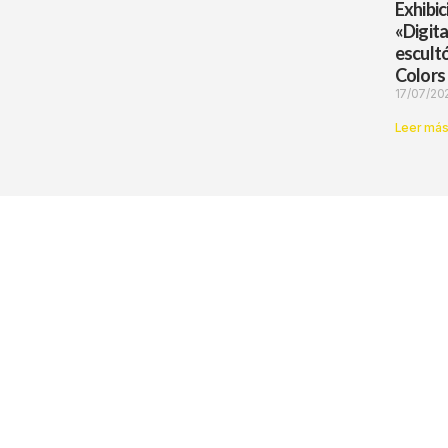
Exhibi
«Digita
escultó
Colors
17/07/20
Leer más