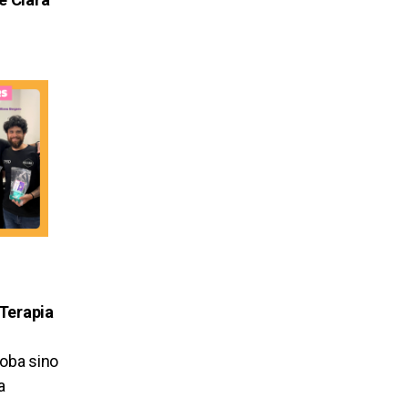
e
Terapia
doba
sino
a