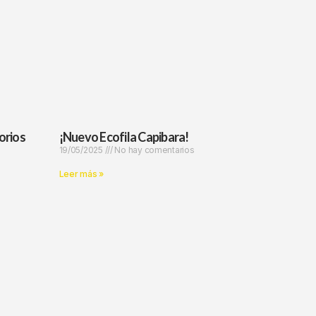
orios
¡Nuevo Ecofila Capibara!
19/05/2025
No hay comentarios
Leer más »