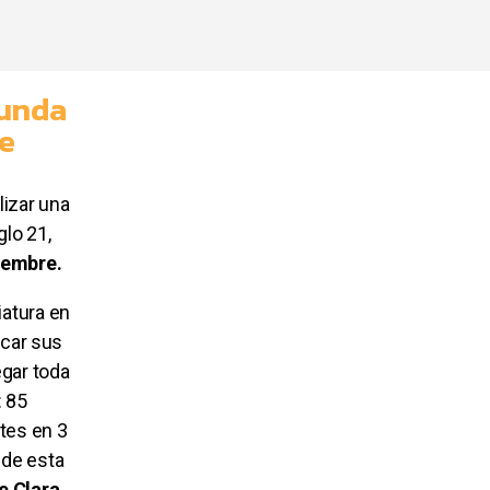
gunda
de
izar una
glo 21,
iembre.
iatura en
icar sus
gar toda
: 85
tes en 3
 de esta
e Clara