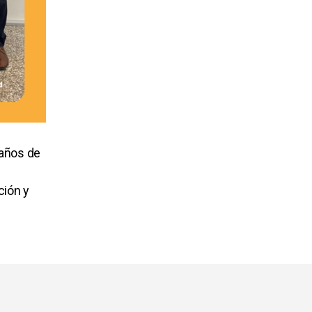
eaños de
ción y