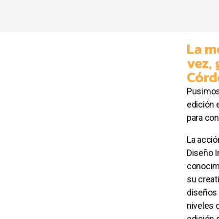
La m
vez, 
Córd
Pusimos 
edición 
para
con
La acció
Diseño I
conocimi
su creat
diseños 
niveles 
edición 