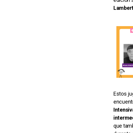
Lambert
Estos ju
encuentr
Intensiv
interme
que tamb