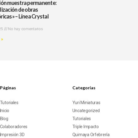
ción muestra permanente:
lización de obras
ricas» – Línea Crystal
25
No hay comentarios
 »
Páginas
Categorías
Tutoriales
Yuri Miniaturas
Inicio
Uncategorized
Blog
Tutoriales
Colaboradores
Triple Impacto
Impresión 3D
Quimaya Orfebrería