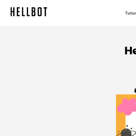
Tutor
He