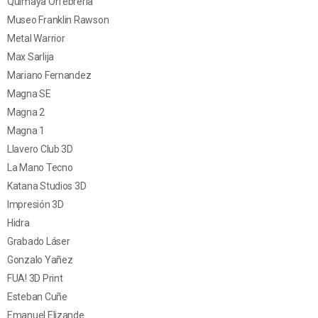
Quimaya Orfebrería
Museo Franklin Rawson
Metal Warrior
Max Sarlija
Mariano Fernandez
Magna SE
Magna 2
Magna 1
Llavero Club 3D
La Mano Tecno
Katana Studios 3D
Impresión 3D
Hidra
Grabado Láser
Gonzalo Yañez
FUA! 3D Print
Esteban Cuñe
Emanuel Elizande