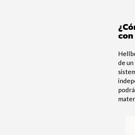
¿Có
con
Hellbo
de un
sistem
indep
podrá
mater