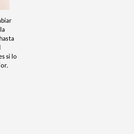
mbiar
la
hasta
l
s si lo
or.