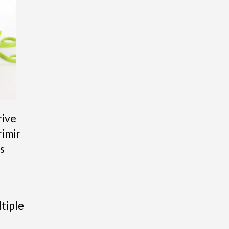
rive
rimir
s
tiple
e