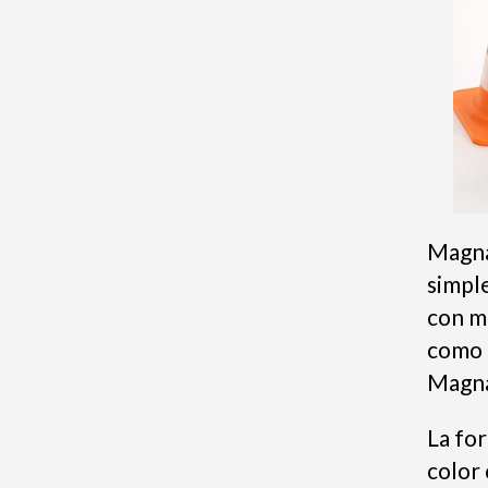
Magna
simpl
con m
como 
Magna
La fo
color