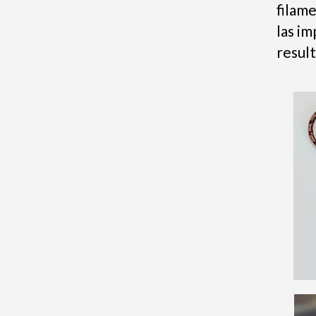
filam
las i
resul