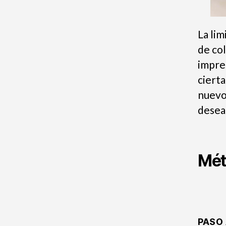
La li
de col
impre
cierta
nuevo 
desea
Mét
PASO 