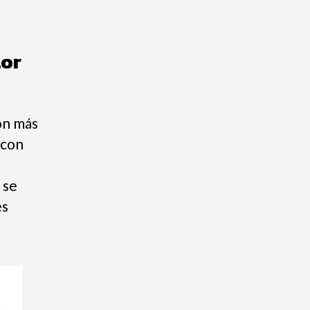
lor
on más
 con
 se
es