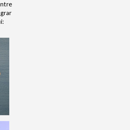
entre
ograr
í: