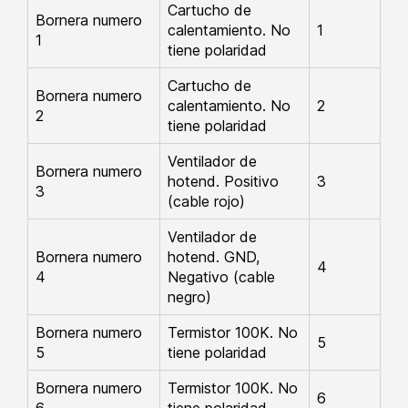
Cartucho de
Bornera numero
calentamiento. No
1
1
tiene polaridad
Cartucho de
Bornera numero
calentamiento. No
2
2
tiene polaridad
Ventilador de
Bornera numero
hotend. Positivo
3
3
(cable rojo)
Ventilador de
Bornera numero
hotend. GND,
4
4
Negativo (cable
negro)
Bornera numero
Termistor 100K. No
5
5
tiene polaridad
Bornera numero
Termistor 100K. No
6